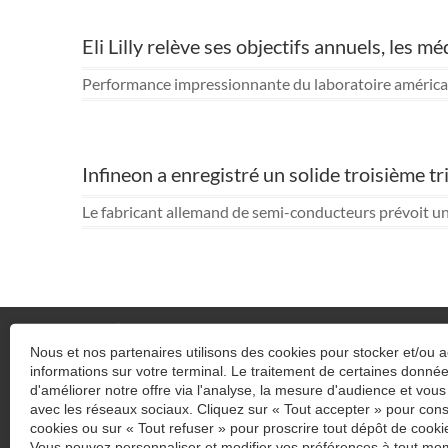
Eli Lilly relève ses objectifs annuels, les 
Performance impressionnante du laboratoire américain, 
Infineon a enregistré un solide troisième tr
Le fabricant allemand de semi-conducteurs prévoit un 
Nous et nos partenaires utilisons des cookies pour stocker et/ou 
informations sur votre terminal. Le traitement de certaines donn
Previous
N
d'améliorer notre offre via l'analyse, la mesure d'audience et vous
BUREAU DE MONTÉLIMAR
avec les réseaux sociaux. Cliquez sur « Tout accepter » pour cons
1 bis rue Paul Loubet
cookies ou sur « Tout refuser » pour proscrire tout dépôt de cookie
26200
MONTELIMAR
Vous pouvez personnaliser et modifier vos préférences à tout mom