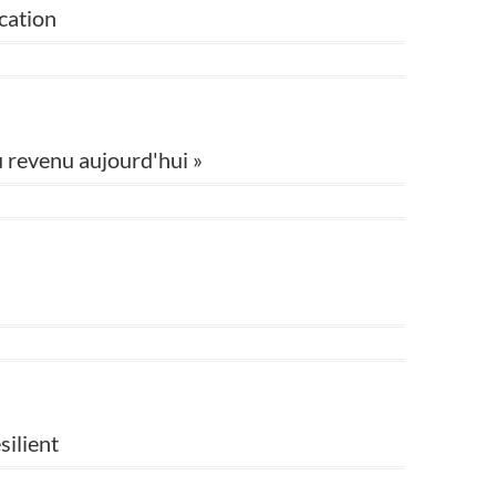
ication
u revenu aujourd'hui »
silient