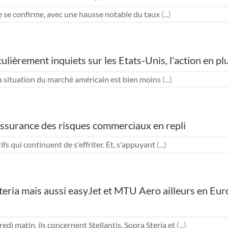
e se confirme, avec une hausse notable du taux
(...)
iculièrement inquiets sur les Etats-Unis, l'action en p
 la situation du marché américain est bien moins
(...)
'assurance des risques commerciaux en repli
fs qui continuent de s'effriter. Et, s'appuyant
(...)
 Steria mais aussi easyJet et MTU Aero ailleurs en Eu
matin, ils concernent Stellantis, Sopra Steria et
(...)