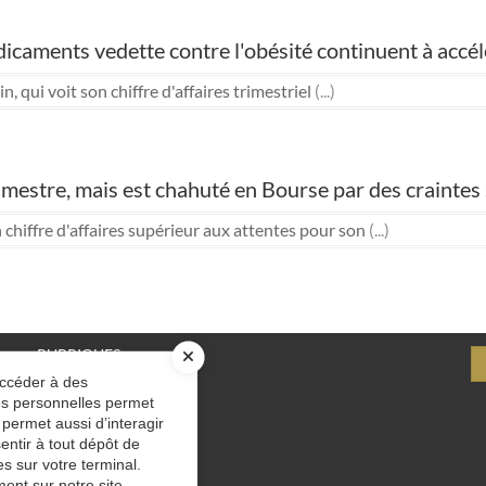
médicaments vedette contre l'obésité continuent à accé
qui voit son chiffre d'affaires trimestriel
(...)
imestre, mais est chahuté en Bourse par des craintes s
chiffre d'affaires supérieur aux attentes pour son
(...)
RUBRIQUES
accéder à des
Le cabinet
ées personnelles permet
Nos solutions
ext
 permet aussi d’interagir
Actualités
entir à tout dépôt de
Immobilier
s sur votre terminal.
Blog
ent sur notre site.