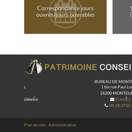
Correspondance jours
ouvrés/jours ouvrables
Previous
N
BUREAU DE MONTÉLIMAR
1 bis rue Paul Loubet
26200
MONTELIMAR
Contact
04 28 37 01 08
Plan du site
Administration