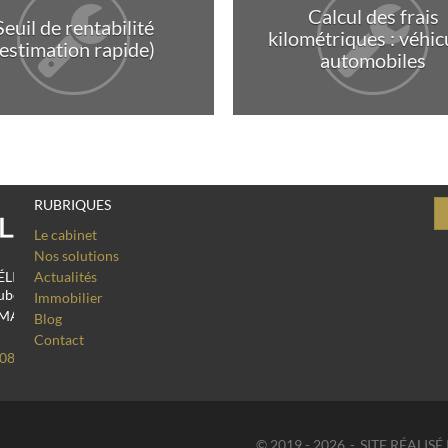
Calcul des frais
Seuil de rentabilité
kilométriques : véhic
(estimation rapide)
automobiles
RUBRIQUES
Le cabinet
Nos solutions
ext
Actualités
Immobilier
Blog
Contact
© 2019 - 2026
SITE RÉALIS