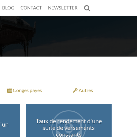
BLOG
CONTACT
NEWSLETTER
Congés payés
Autres
Taux de rendement d'une
'un
suite de versements
constants