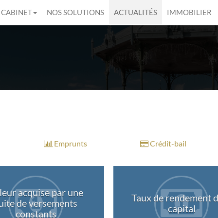
 CABINET
NOS SOLUTIONS
ACTUALITÉS
IMMOBILIER
Emprunts
Crédit-bail
leur acquise par une
Taux de rendement d
uite de versements
capital
constants