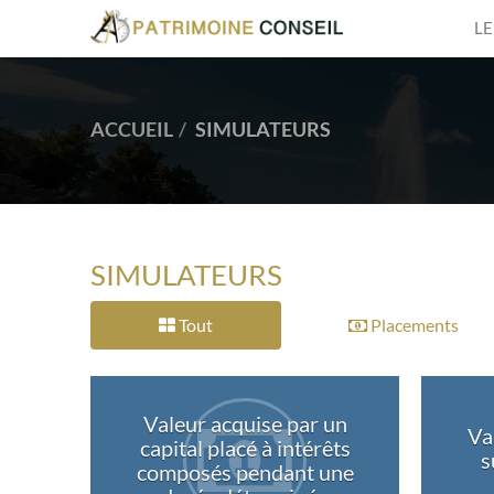
LE
ACCUEIL
SIMULATEURS
SIMULATEURS
Tout
Placements
Valeur acquise par un
Va
capital placé à intérêts
s
composés pendant une