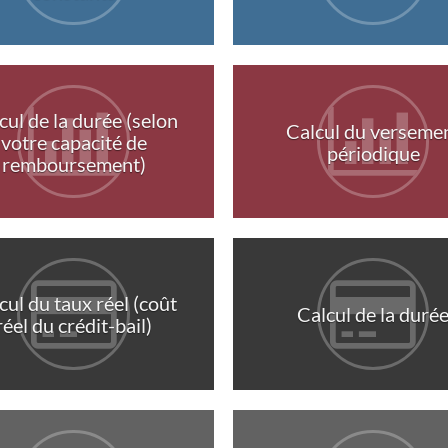
cul de la durée (selon
Calcul du verseme
votre capacité de
périodique
remboursement)
cul du taux réel (coût
Calcul de la duré
réel du crédit-bail)