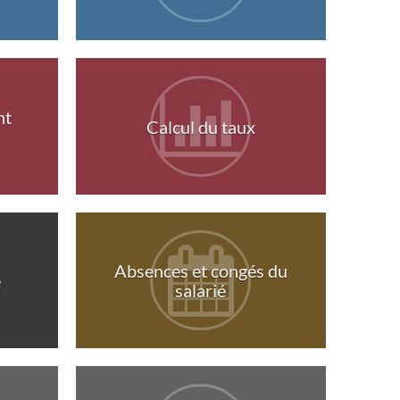
nt
Calcul du taux
Absences et congés du
e
salarié