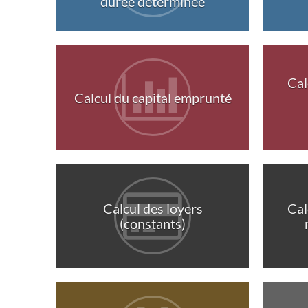
durée déterminée
Cal
Calcul du capital emprunté
Calcul des loyers
Cal
(constants)