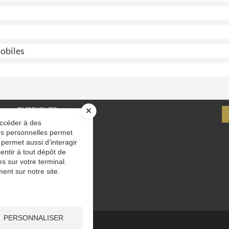
mobiles
RUBRIQUES
accéder à des
Le cabinet
ées personnelles permet
Nos solutions
ext
 permet aussi d’interagir
Actualités
BUREAU DE MONTÉLIMAR
entir à tout dépôt de
1 bis rue Paul Loubet
Immobilier
s sur votre terminal.
26200
MONTELIMAR
Blog
ent sur notre site.
Contact
Contact
04 28 37 01 08
PERSONNALISER