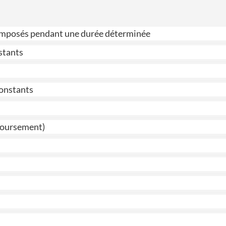
 composés pendant une durée déterminée
stants
constants
mboursement)