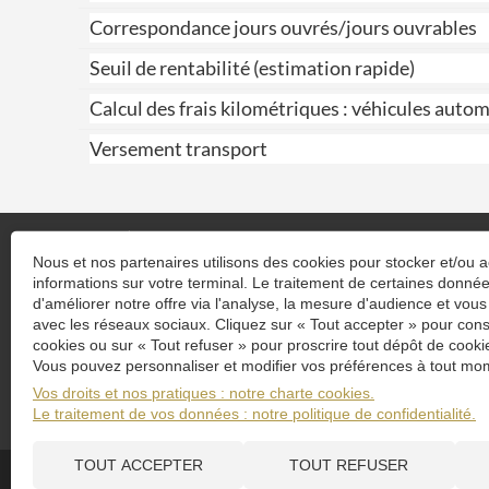
Correspondance jours ouvrés/jours ouvrables
Seuil de rentabilité (estimation rapide)
Calcul des frais kilométriques : véhicules auto
Versement transport
Nous et nos partenaires utilisons des cookies pour stocker et/ou 
informations sur votre terminal. Le traitement de certaines donn
Previous
N
d'améliorer notre offre via l'analyse, la mesure d'audience et vous
SIÈGE SOCIAL
avec les réseaux sociaux. Cliquez sur « Tout accepter » pour cons
41 Rue du Vivarais
cookies ou sur « Tout refuser » pour proscrire tout dépôt de cookie
ZA du rousset
Vous pouvez personnaliser et modifier vos préférences à tout mom
26320
Saint‑Marcel‑lès‑Valence
Vos droits et nos pratiques : notre charte cookies.
Contact
Le traitement de vos données : notre politique de confidentialité.
04 75 83 16 25
TOUT ACCEPTER
TOUT REFUSER
Plan du site
Administration