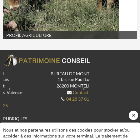
PROFIL AGRICULTURE
Previous
Next
BUREAU DE MONTÉLIMAR
1 bis rue Paul Loubet
26200
MONTELIMAR
Contact
04 28 37 01 08
RUBRIQUES
Le cabinet
Nos solutions
Nous et nos partenaires utilisons des cookies pour stocker et/ou
Actualités
accéder à des informations sur votre terminal. Le traitement de